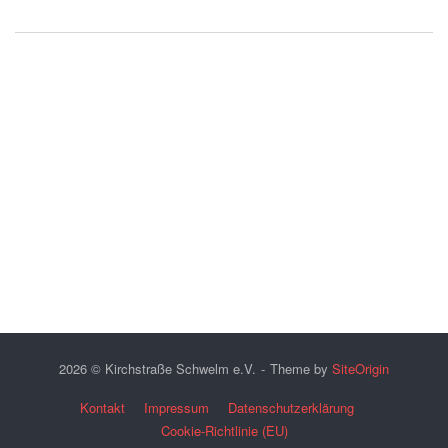
KONTAKT
IMPRESSUM
DATENSCHUTZERKLÄRUNG
COOKIE-RICHTLINIE (EU)
2026 © Kirchstraße Schwelm e.V.
Theme by
SiteOrigin
Kontakt
Impressum
Datenschutzerklärung
Cookie-Richtlinie (EU)