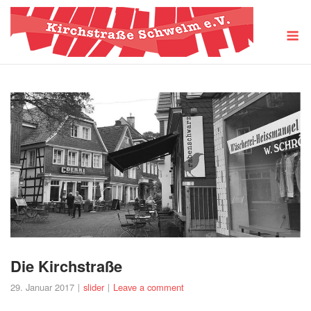
Skip
to
M
content
Die Kirchstraße
29. Januar 2017
slider
Leave a comment