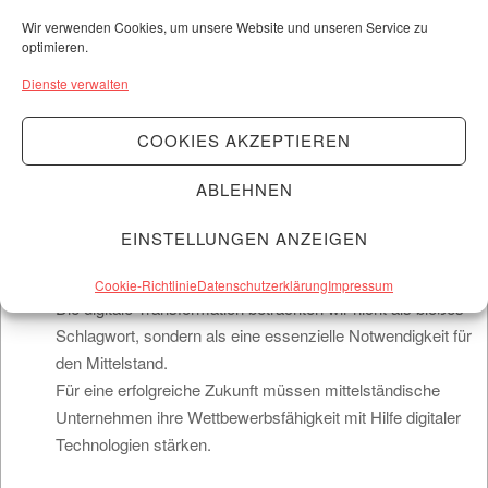
AGVALIO
Wir verwenden Cookies, um unsere Website und unseren Service zu
optimieren.
Dienste verwalten
COOKIES AKZEPTIEREN
AGVALIO ist eine inhabergeführte unabhängige
Management- und Technologieberatung für digitale
ABLEHNEN
Transformation.
Unsere Mission ist es, den digitalen Wandel im deutschen
EINSTELLUNGEN ANZEIGEN
Mittelstand zu gestalten und nachhaltige Werte für unsere
Kunden zu schaffen.
Cookie-Richtlinie
Datenschutzerklärung
Impressum
Die digitale Transformation betrachten wir nicht als bloßes
Schlagwort, sondern als eine essenzielle Notwendigkeit für
den Mittelstand.
Für eine erfolgreiche Zukunft müssen mittelständische
Unternehmen ihre Wettbewerbsfähigkeit mit Hilfe digitaler
Technologien stärken.