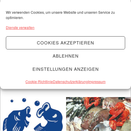
Fischfeinkost
Wir verwenden Cookies, um unsere Website und unseren Service zu
optimieren.
Kopp
Dienste verwalten
COOKIES AKZEPTIEREN
Öffnungszeiten
ABLEHNEN
Mo:
geschlossen
EINSTELLUNGEN ANZEIGEN
Di-Do:
8.30 bis 16.00 Uhr
Fr:
8.30 bis 18.30 Uhr
Cookie-Richtlinie
Datenschutzerklärung
Impressum
Sa:
8.30 bis 13.00 Uhr